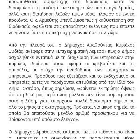
προϋποθέσεις συμμετοχής στη διαδικασία, ώστε να
διασφαλιστεί η ποιότητα των υπηρεσιών από επαγγελματίες,
αλλά και η διατήρηση λαϊκών τιμών μέσω πλαφόν σε εννέα
προϊόντα. Ο κ. Αρμεύτης υπενθύμισε πως η καθυστέρηση στη
διαδικασία οφείλεται στις απαραίτητες ενέργειες που έπρεπε
να γίνουν ώστε η τοπική αρχή να ανακτήσει τον χώρο.
Από την πλευρά του, ο Δήμαρχος Αμαθούντας, Κυριάκος
Ξυδιάς, ανέφερε στην «Επιχειρηματική Λεμεσό» πως ο Δήμος
ασχολήθηκε εντατικά με τη διαχείριση των υπηρεσιών στην
παραλία, ιδιαίτερα όσον αφορά τα κρεβατάκια και τις
ομπρέλες, με στόχο την αναβάθμιση των παρεχόμενων
υπηρεσιών. Πρόσθεσε πως εξετάζεται και το ενδεχόμενο οι
υπηρεσίες αυτές να παρέχονται απευθείας από τον ίδιο τον
Δήμο. Ωστόσο, όπως σημείωσε, «φαίνεται εκ πρώτης όψεως
ότι στη δική μας περίπτωση μάλλον δεν είναι συμφέρουσα
αυτή η λύση, γιατί υπάρχουν πολλά διάσπαρτα σημεία σε
όλο το μήκος της ακτογραμμής. Πρόκειται για μικρά σημεία, τα
οποία θα απαιτούσαν μεγάλο αριθμό προσωπικού για να
βρίσκονται υπό απόλυτο έλεγχο».
Ο Δήμαρχος Αμαθούντας εκτίμησε πως το πιθανότερο είναι
οι υπηρεσίες να συνεχίσουν να προσφέρονται μέσω