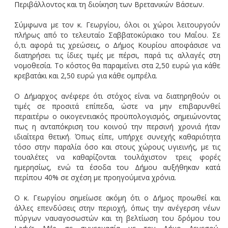
Περιβάλλοντος και τη διοίκηση των Βρετανικών Βάσεων.
Σύμφωνα με τον κ. Γεωργίου, όλοι οι χώροι λειτουργούν
πλήρως από το τελευταίο Σαββατοκύριακο του Μαΐου. Σε
ό,τι αφορά τις χρεώσεις, ο Δήμος Κουρίου αποφάσισε να
διατηρήσει τις ίδιες τιμές με πέρσι, παρά τις αλλαγές στη
νομοθεσία. Το κόστος θα παραμείνει στα 2,50 ευρώ για κάθε
κρεβατάκι και 2,50 ευρώ για κάθε ομπρέλα.
Ο Δήμαρχος ανέφερε ότι στόχος είναι να διατηρηθούν οι
τιμές σε προσιτά επίπεδα, ώστε να μην επιβαρυνθεί
περαιτέρω ο οικογενειακός προϋπολογισμός, σημειώνοντας
πως η ανταπόκριση του κοινού την περσινή χρονιά ήταν
ιδιαίτερα θετική. Όπως είπε, υπήρχε συνεχής καθαριότητα
τόσο στην παραλία όσο και στους χώρους υγιεινής, με τις
τουαλέτες να καθαρίζονται τουλάχιστον τρεις φορές
ημερησίως, ενώ τα έσοδα του Δήμου αυξήθηκαν κατά
περίπου 40% σε σχέση με προηγούμενα χρόνια.
Ο κ. Γεωργίου σημείωσε ακόμη ότι ο Δήμος προωθεί και
άλλες επενδύσεις στην περιοχή, όπως την ανέγερση νέων
πύργων ναυαγοσωστών και τη βελτίωση του δρόμου του