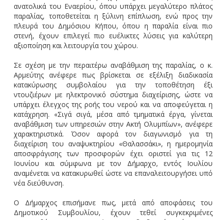
ανατολικά του Εναερίου, όπου υπάρχει μεγαλύτερο πλάτος
παραλίας, τοποθετείται η ξύλινη επίπλωση, ενώ προς την
πλευρά του Δημόσιου Κήπου, όπου η παραλία είναι πιο
στενή, έχουν επιλεγεί πιο ευέλικτες λύσεις για καλύτερη
αξιοποίηση και λειτουργία του χώρου.
Σε σχέση με την περαιτέρω αναβάθμιση της παραλίας, ο κ.
Αρμεύτης ανέφερε πως βρίσκεται σε εξέλιξη διαδικασία
κατακύρωσης συμβολαίου για την τοποθέτηση έξι
ντουζιέρων με ηλεκτρονικό σύστημα διαχείρισης, ώστε να
υπάρχει έλεγχος της ροής του νερού και να αποφεύγεται η
κατάχρηση. «Σιγά σιγά, μέσα από τμηματικά έργα, γίνεται
αναβάθμιση των υπηρεσιών στην Ακτή Ολυμπίων», ανέφερε
χαρακτηριστικά. Όσον αφορά τον διαγωνισμό για τη
διαχείριση του αναψυκτηρίου «Θαλασσάκι», η ημερομηνία
αποσφράγισης των προσφορών έχει οριστεί για τις 12
Ιουνίου και σύμφωνα με τον Δήμαρχο, εντός Ιουλίου
αναμένεται να κατακυρωθεί ώστε να επαναλειτουργήσει υπό
νέα διεύθυνση.
Ο Δήμαρχος επισήμανε πως, μετά από αποφάσεις του
Δημοτικού Συμβουλίου, έχουν τεθεί συγκεκριμένες