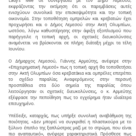
Lady’s Mile σε συνεργασία με τον Δήμο Λεμεσού,
εκφράζοντας την εκτίμηση ότι οι παρεμβάσεις αυτές
ενισχύουν συνολικά την επισκεψιμότητα και την τοπική
οικονομία. Στην τοποθέτηση ομπρελών και κρεβατιών έχει
προχωρήσει και ο Δήμος Λεμεσού στην Ακτή Ολυμπίων,
ωστόσο, λόγω καθυστέρησης στην άφιξη εξοπλισμού που
παρήγγειλε η τοπική αρχή, οι σχετικές διευκολύνσεις
αναμένεται να βρίσκονται σε πλήρη διάταξη μέχρι τα τέλη
Ιουνίου.
Ο Δήμαρχος Λεμεσού, Γιάννης Αρμεύτης, ανέφερε στην
«Επιχειρηματική Λεμεσό» πως η τοπική αρχή θα τοποθετήσει
στην Ακτή Ολυμπίων όσα κρεβατάκια και ομπρέλες επιτρέπει
το σχέδιο παραλίας. Αναφερόμενος στην περσινή
προσπάθεια στα δύο σημεία της παραλίας όπου
λειτούργησαν οι σχετικές διευκολύνσεις, ο κ. Αρμεύτης
εξέφρασε την πεποίθηση πως το εγχείρημα ήταν ιδιαίτερα
επιτυχημένο.
Υπέδειξε, καταρχάς, πως υπήρξε συνολική αναβάθμιση της
ποιότητας. «Δεν μπορεί να συγκριθεί η πλαστικούρα με το
ξύλινο έπιπλο της ξαπλώστρας μαζί με το στρώμα, που είναι
πιο αναπαυτικό», ανέφερε χαρακτηριστικά. Πρόσθεσε πως