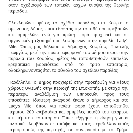
στον σχεδιασμό των τοπικών αρχών ενόψει της θερινής
περιόδου.
Ολοκληρώνει φέτος το σχέδιο παραλίας στο Κούριο ο
ομώνυμος Δήμος, επεκτείνοντας την τοποθέτηση κρεβατιών
και ομπρελών, ενώ για πρώτη φορά προχωρεί και σε
οργανωμένη εξυπηρέτηση λουόμενων στην παραλία Lady’s
Mile. Όπως μας δήλωσε ο Δήμαρχος Κουρίου, Παντελής
Γεωργίου, μετά την πρώτη εφαρμογή του μέτρου πέρσι στην
παραλία του Κουρίου, φέτος θα τοποθετηθούν επιπλέον
κρεβατάκια βορειότερα από το τρίτο εστιατόριο,
ολοκληρώνοντας έτσι το σύνολο του σχεδίου παραλίας.
Παράλληλα, ο Δήμος προχωρεί στην προκήρυξη για νέους
χώρους υγιεινής στην περιοχή της Επισκοπής, με στόχο την
περαιτέρω αναβάθμιση των υπηρεσιών προς τους
επισκέπτες. Ιδιαίτερη αναφορά έκανε ο Δήμαρχος και στο
Lady’s Mile, όπου για πρώτη φορά έχουν τοποθετηθεί
περίπου 200 κρεβατάκια και ομπρέλες μεταξύ του τέταρτου
και πέμπτου εστιατορίου. Όπως εξήγησε, η κίνηση γίνεται
πιλοτικά, λαμβάνοντας υπόψη και τους περιβαλλοντικούς
περιορισμούς της περιοχής, σε συνεργασία με το Τμήμα