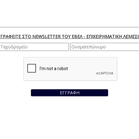
ΓΓΡΑΦΕΙΤΕ ΣΤΟ NEWSLETTER ΤΟΥ ΕΒΕΛ - ΕΠΙΧΕΙΡΗΜΑΤΙΚΗ ΛΕΜΕΣ
ΕΓΓΡΑΦΗ
Λεωφ. Φραγκλίνου Ρούσβελτ 170, 3045 Λεμεσός | Κύπρος
Τηλ. : +35725855000 | Φαξ : +35725661655 | Email :
info@limassolchamber.eu
Commerce & Industry - All Rights Reserved
| Developed and Hosted by