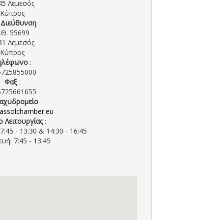
45 Λεμεσός
Κύπρος
. Διεύθυνση
:
.Θ. 55699
81 Λεμεσός
Κύπρος
ηλέφωνο
:
5725855000
Φαξ
:
5725661655
Ταχυδρομείο
:
assolchamber.eu
ο Λειτουργίας
:
:45 - 13:30 & 14:30 - 16:45
υή: 7:45 - 13:45