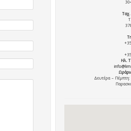
30
Ταχ
Τ
37
Τ
+3
+3
Ηλ. 
info@lim
Ωράρι
Δευτέρα – Πέμπτη: 7
Παρασκε