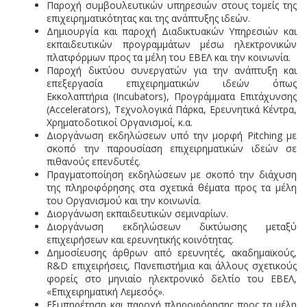
Παροχή συμβουλευτικών υπηρεσιών στους τομείς της
επιχειρηματικότητας και της ανάπτυξης ιδεών.
Δημιουργία και παροχή Διαδικτυακών Υπηρεσιών και
εκπαιδευτικών προγραμμάτων μέσω ηλεκτρονικών
πλατφόρμων προς τα μέλη του ΕΒΕΛ και την κοινωνία.
Παροχή δικτύου συνεργατών για την ανάπτυξη και
επεξεργασία επιχειρηματικών ιδεών όπως
Εκκολαπτήρια (
Incubators
), Προγράμματα Επιτάχυνσης
(
Accelerators
), Τεχνολογικά Πάρκα, Ερευνητικά Κέντρα,
Χρηματοδοτικοί Οργανισμοί, κ.α.
Διοργάνωση εκδηλώσεων υπό την μορφή
Pitching
με
σκοπό την παρουσίαση επιχειρηματικών ιδεών σε
πιθανούς επενδυτές.
Πραγματοποίηση εκδηλώσεων με σκοπό την διάχυση
της πληροφόρησης στα σχετικά θέματα προς τα μέλη
του Οργανισμού και την κοινωνία.
Διοργάνωση εκπαιδευτικών σεμιναρίων.
Διοργάνωση εκδηλώσεων δικτύωσης μεταξύ
επιχειρήσεων και ερευνητικής κοινότητας.
Δημοσίευσης άρθρων από ερευνητές, ακαδημαϊκούς,
R
&
D
επιχειρήσεις, Πανεπιστήμια και άλλους σχετικούς
φορείς στο μηνιαίο ηλεκτρονικό δελτίο του ΕΒΕΛ,
«Επιχειρηματική Λεμεσός».
Εξυπηρέτηση και παροχή πληροφόρησης προς τα μέλη