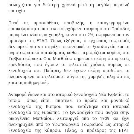
συνεχίζεται για δεύτερη χρονιά μετά τη μεγάλη περσινή
επιτυχία.
Παρά τις προσπάθειες προβολής, η καταγεγραμμένη
επισκεψιμότητα από τον εισερχόμενο τουρισμό στο Τρόοδος
παραμένει ιδιαίτερα χαμηλή, κοντά στο 2%, σύμφωνα με τον
πρόεδρο της ΕΤΑΠ. Όπως εξήγησε, ο εγχώριος τουρισμός
δεν αρκεί για να στηρίξει οικονομικά τα ξενοδοχεία και τα
αγροτουριστικά καταλύματα, καθώς περιορίζεται κυρίως στα
Σαββατοκύριακα. Ο κ. Ματθαίου σημείωσε ακόμη ότι αρκετές
επενδύσεις που έγιναν τα τελευταία χρόνια, κυρίως σε
ξενοδοχεία στις Πλάτρες, δεν έχουν ακόμη αποδώσει τα
αναμενόμενα αποτελέσματα λόγω της χαμηλής πληρότητας
κατά τις καθημερινές.
Αναφορά έκανε και στο ιστορικό ξενοδοχείο Νέα Ελβετία, το
οποίο –όπως είπε– αποτελεί το πρώτο και μοναδικό
ξενοδοχείο της Κύπρου που εντάχθηκε στα ιστορικά
ξενοδοχεία της Ευρώπης. Το ξενοδοχείο που ανήκει στην
οικογένεια Ματθαίου, λειτουργεί από το 1909 και έχει
ανακηρυχθεί από το Υφυπουργείο Τουρισμού ως ιστορικό
ξενοδοχείο της Κύπρου. Τέλος, ο πρόεδρος της ΕΤΑΠ