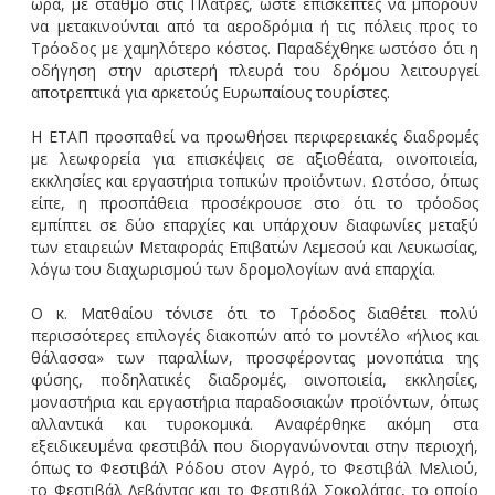
ώρα, με σταθμό στις Πλάτρες, ώστε επισκέπτες να μπορούν
να μετακινούνται από τα αεροδρόμια ή τις πόλεις προς το
Τρόοδος με χαμηλότερο κόστος. Παραδέχθηκε ωστόσο ότι η
οδήγηση στην αριστερή πλευρά του δρόμου λειτουργεί
αποτρεπτικά για αρκετούς Ευρωπαίους τουρίστες.
Η ΕΤΑΠ προσπαθεί να προωθήσει περιφερειακές διαδρομές
με λεωφορεία για επισκέψεις σε αξιοθέατα, οινοποιεία,
εκκλησίες και εργαστήρια τοπικών προϊόντων. Ωστόσο, όπως
είπε, η προσπάθεια προσέκρουσε στο ότι το τρόοδος
εμπίπτει σε δύο επαρχίες και υπάρχουν διαφωνίες μεταξύ
των εταιρειών Μεταφοράς Επιβατών Λεμεσού και Λευκωσίας,
λόγω του διαχωρισμού των δρομολογίων ανά επαρχία.
Ο κ. Ματθαίου τόνισε ότι το Τρόοδος διαθέτει πολύ
περισσότερες επιλογές διακοπών από το μοντέλο «ήλιος και
θάλασσα» των παραλίων, προσφέροντας μονοπάτια της
φύσης, ποδηλατικές διαδρομές, οινοποιεία, εκκλησίες,
μοναστήρια και εργαστήρια παραδοσιακών προϊόντων, όπως
αλλαντικά και τυροκομικά. Αναφέρθηκε ακόμη στα
εξειδικευμένα φεστιβάλ που διοργανώνονται στην περιοχή,
όπως το Φεστιβάλ Ρόδου στον Αγρό, το Φεστιβάλ Μελιού,
το Φεστιβάλ Λεβάντας και το Φεστιβάλ Σοκολάτας, το οποίο