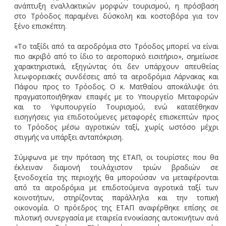
ανάπτυξη εναλλακτικών μορφών τουρισμού, η πρόσβαση
στο Τρόοδος παραμένει δύσκολη και κοστοβόρα για τον
ξένο επισκέπτη.
«Το ταξίδι από τα αεροδρόμια στο Τρόοδος μπορεί να είναι
πιο ακριβό από το ίδιο το αεροπορικό εισιτήριο», σημείωσε
χαρακτηριστικά, εξηγώντας ότι δεν υπάρχουν απευθείας
λεωφορειακές συνδέσεις από τα αεροδρόμια Λάρνακας και
Πάφου προς το Τρόοδος. Ο κ. Ματθαίου αποκάλυψε ότι
πραγματοποιήθηκαν επαφές με το Υπουργείο Μεταφορών
και το Υφυπουργείο Τουρισμού, ενώ κατατέθηκαν
εισηγήσεις για επιδοτούμενες μεταφορές επισκεπτών προς
το Τρόοδος μέσω αγροτικών ταξί, χωρίς ωστόσο μέχρι
στιγμής να υπάρξει ανταπόκριση.
Σύμφωνα με την πρόταση της ΕΤΑΠ, οι τουρίστες που θα
έκλειναν διαμονή τουλάχιστον τριών βραδιών σε
ξενοδοχεία της περιοχής θα μπορούσαν να μεταφέρονται
από τα αεροδρόμια με επιδοτούμενα αγροτικά ταξί των
κοινοτήτων, στηρίζοντας παράλληλα και την τοπική
οικονομία. Ο πρόεδρος της ΕΤΑΠ αναφέρθηκε επίσης σε
πιλοτική συνεργασία με εταιρεία ενοικίασης αυτοκινήτων ανά