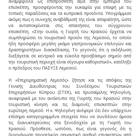
αναμφίβολα ως επιπρόσθετη αξία στην εμπειρία του
επισκέπτη, προσφέροντας την ευκαιρία για επαφή με τις
τοπικές παραδόσεις και τα κυπριακά προϊόντα. Υπογράμμισε
ακόμη πως η συνεχής αναβάθμισή της είναι απαραίτητη, ώστε
να ανταποκρίνεται στις απαιτήσεις του σύγχρονου
επισκέπτη. «Στην ουσία, η Γιορτή του Κρασιού έρχεται να
συμπληρώσει το τουριστικό προϊόν της Λεμεσού, το οποίο
ήδη προσφέρει μεγάλη γκάμα γαστρονομικών επιλογών και
δραστηριοτήτων διασκέδασης. Το γεγονός ότι η εκδήλωση
διεξάγεται σε κεντρικό και εύκολα προσβάσιμο σημείο από
την τουριστική περιοχή είναι σίγουρα καθοριστικό», κατέληξε
ο πρόεδρος του ΠΑΣΥΞΕ Λεμεσού.
Η «Επιχειρηματική Λεμεσός» ζήτησε και τις απόψεις της
Γενικής Διευθύντριας του Συνδέσμου Τουριστικών
Επιχειρήσεων Κύπρου (ΣΤΕΚ), κα. Χρυσαίμιλης Ψηλογένη,
αναφορικά με τον αντίκτυπο της Γιορτής του Κρασιού στην
τουριστική κίνηση και τις διαμονές επισκεπτών στην
ευρύτερη Λεμεσό. Η κ. Ψηλογένη ανέφερε ότι δεν υπάρχουν
επίσημα καταγεγραμμένα στοιχεία που να συνδέουν άμεσα
τις διανυκτερεύσεις στα ξενοδοχεία με τη Γιορτή του
Κρασιού. Πρόσθεσε, ωστόσο, πως είναι γεγονός ότι η
διοργάνωση προσελκύει σημαντικό αριθμό επισκεπτών από