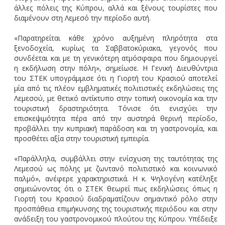
άλλες πόλεις της Κύπρου, αλλά και ξένους τουρίστες που
διαμένουν στη Λεμεσό την περίοδο αυτή.
«Παρατηρείται κάθε χρόνο αυξημένη πληρότητα στα
ξενοδοχεία, κυρίως τα Σαββατοκύριακα, γεγονός που
συνδέεται και με τη γενικότερη ατμόσφαιρα που δημιουργεί
η εκδήλωση στην πόλη», σημείωσε. Η Γενική Διευθύντρια
του ΣΤΕΚ υπογράμμισε ότι η Γιορτή του Κρασιού αποτελεί
μία από τις πλέον εμβληματικές πολιτιστικές εκδηλώσεις της
Λεμεσού, με θετικό αντίκτυπο στην τοπική οικονομία και την
τουριστική δραστηριότητα. Τόνισε ότι ενισχύει την
επισκεψιμότητα πέρα από την αυστηρά θερινή περίοδο,
προβάλλει την κυπριακή παράδοση και τη γαστρονομία, και
προσθέτει αξία στην τουριστική εμπειρία.
«Παράλληλα, συμβάλλει στην ενίσχυση της ταυτότητας της
Λεμεσού ως πόλης με ζωντανό πολιτιστικό και κοινωνικό
παλμό», ανέφερε χαρακτηριστικά. Η κ. Ψηλογένη κατέληξε
σημειώνοντας ότι ο ΣΤΕΚ θεωρεί πως εκδηλώσεις όπως η
Γιορτή του Κρασιού διαδραματίζουν σημαντικό ρόλο στην
προσπάθεια επιμήκυνσης της τουριστικής περιόδου και στην
ανάδειξη του γαστρονομικού πλούτου της Κύπρου. Υπέδειξε