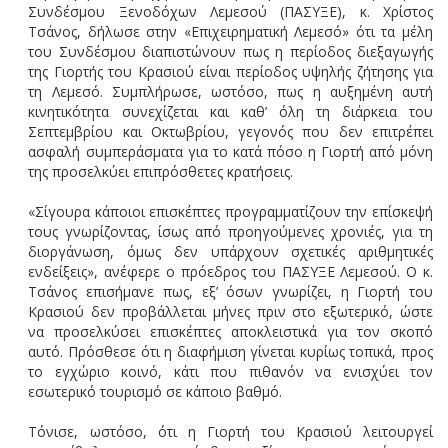
Συνδέσμου Ξενοδόχων Λεμεσού (ΠΑΣΥΞΕ), κ. Χρίστος
Τσάνος, δήλωσε στην «Επιχειρηματική Λεμεσό» ότι τα μέλη
του Συνδέσμου διαπιστώνουν πως η περίοδος διεξαγωγής
της Γιορτής του Κρασιού είναι περίοδος υψηλής ζήτησης για
τη Λεμεσό. Συμπλήρωσε, ωστόσο, πως η αυξημένη αυτή
κινητικότητα συνεχίζεται και καθ’ όλη τη διάρκεια του
Σεπτεμβρίου και Οκτωβρίου, γεγονός που δεν επιτρέπει
ασφαλή συμπεράσματα για το κατά πόσο η Γιορτή από μόνη
της προσελκύει επιπρόσθετες κρατήσεις.
«Σίγουρα κάποιοι επισκέπτες προγραμματίζουν την επίσκεψή
τους γνωρίζοντας, ίσως από προηγούμενες χρονιές, για τη
διοργάνωση, όμως δεν υπάρχουν σχετικές αριθμητικές
ενδείξεις», ανέφερε ο πρόεδρος του ΠΑΣΥΞΕ Λεμεσού. Ο κ.
Τσάνος επισήμανε πως, εξ’ όσων γνωρίζει, η Γιορτή του
Κρασιού δεν προβάλλεται μήνες πριν στο εξωτερικό, ώστε
να προσελκύσει επισκέπτες αποκλειστικά για τον σκοπό
αυτό. Πρόσθεσε ότι η διαφήμιση γίνεται κυρίως τοπικά, προς
το εγχώριο κοινό, κάτι που πιθανόν να ενισχύει τον
εσωτερικό τουρισμό σε κάποιο βαθμό.
Τόνισε, ωστόσο, ότι η Γιορτή του Κρασιού λειτουργεί