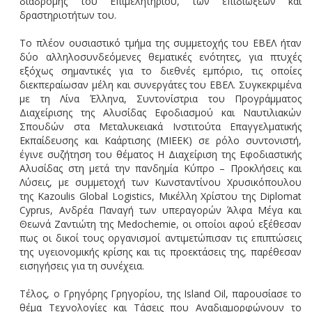
διαδρομής του Επιμελητηρίου, των επιδιώξεων και
δραστηριοτήτων του.
Το πλέον ουσιαστικό τμήμα της συμμετοχής του ΕΒΕΛ ήταν
δύο αλληλοσυνδεόμενες θεματικές ενότητες, για πτυχές
εξόχως σημαντικές για το διεθνές εμπόριο, τις οποίες
διεκπεραίωσαν μέλη και συνεργάτες του ΕΒΕΛ. Συγκεκριμένα
με τη Λίνα Έλληνα, Συντονίστρια του Προγράμματος
Διαχείρισης της Αλυσίδας Εφοδιασμού και Ναυτιλιακών
Σπουδών στα Μεταλυκειακά Ινστιτούτα Επαγγελματικής
Εκπαίδευσης και Καάρτισης (ΜΙΕΕΚ) σε ρόλο συντονιστή,
έγινε συζήτηση του θέματος Η Διαχείριση της Εφοδιαστικής
Αλυσίδας στη μετά την πανδημία Κύπρο – Προκλήσεις και
Λύσεις, με συμμετοχή των Κωνσταντίνου Χρυσικόπουλου
της Kazoulis Global Logistics, Μικέλλη Χρίστου της Diplomat
Cyprus, Ανδρέα Παναγή των υπεραγορών Άλφα Μέγα και
Θεωνά Ζαντιώτη της Medochemie, οι οποίοι αφού εξέθεσαν
πως οι δικοί τους οργανισμοί αντιμετώπισαν τις επιπτώσεις
της υγειονομικής κρίσης και τις προεκτάσεις της, παρέθεσαν
εισηγήσεις για τη συνέχεια.
Τέλος, ο Γρηγόρης Γρηγορίου, της Island Oil, παρουσίασε το
θέμα Τεχνολογίες και Τάσεις που Αναδιαμορφώνουν το