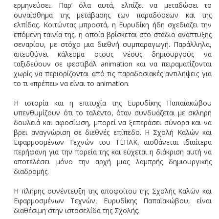
ερμηνεύσει. Παρ’ όλα αυτά, ελπίζει να μεταδώσει το
συναίσθημα της μετάβασης των παραδόσεων και της
ελπίδας. Κοιτώντας μπροστά, η Ευρυδίκη ήδη σχεδιάζει την
επόμενη ταινία της, η οποία βρίσκεται στο στάδιο ανάπτυξης
σεναρίου, με στόχο μια διεθνή συμπαραγωγή. Παράλληλα,
απευθύνει κάλεσμα στους νέους δημιουργούς να
ταξιδεύουν σε φεστιβάλ animation και να πειραματίζονται
χωρίς να περιορίζονται από τις παραδοσιακές αντιλήψεις για
το τι «πρέπει» να είναι το animation.
Η ιστορία και η επιτυχία της Ευρυδίκης Παπαϊακώβου
υπενθυμίζουν ότι το ταλέντο, όταν συνδυάζεται με σκληρή
δουλειά και αφοσίωση, μπορεί να ξεπεράσει σύνορα και να
βρει αναγνώριση σε διεθνές επίπεδο. Η Σχολή Καλών και
Εφαρμοσμένων Τεχνών του ΤΕΠΑΚ, αισθάνεται ιδιαίτερα
περήφανη για την πορεία της και εύχεται η διάκριση αυτή να
αποτελέσει μόνο την αρχή μιας λαμπρής δημιουργικής
διαδρομής.
Η πλήρης συνέντευξη της αποφοίτου της Σχολής Καλών και
Εφαρμοσμένων Τεχνών, Ευρυδίκης Παπαϊακώβου, είναι
διαθέσιμη στην ιστοσελίδα της Σχολής.