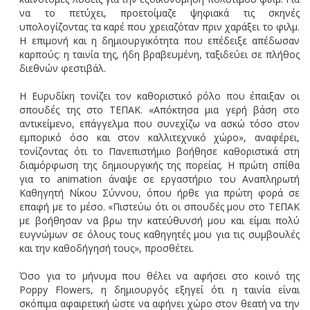
να το πετύχει, προετοίμαζε ψηφιακά τις σκηνές
υπολογίζοντας τα καρέ που χρειαζόταν πριν χαράξει το φιλμ.
Η επιμονή και η δημιουργικότητα που επέδειξε απέδωσαν
καρπούς: η ταινία της, ήδη βραβευμένη, ταξιδεύει σε πλήθος
διεθνών φεστιβάλ.
Η Ευρυδίκη τονίζει τον καθοριστικό ρόλο που έπαιξαν οι
σπουδές της στο ΤΕΠΑΚ. «Απόκτησα μια γερή βάση στο
αντικείμενο, επάγγελμα που συνεχίζω να ασκώ τόσο στον
εμπορικό όσο και στον καλλιτεχνικό χώρο», αναφέρει,
τονίζοντας ότι το Πανεπιστήμιο βοήθησε καθοριστικά στη
διαμόρφωση της δημιουργικής της πορείας. Η πρώτη σπίθα
για το animation άναψε σε εργαστήριο του Αναπληρωτή
Καθηγητή Νίκου Σύννου, όπου ήρθε για πρώτη φορά σε
επαφή με το μέσο. «Πιστεύω ότι οι σπουδές μου στο ΤΕΠΑΚ
με βοήθησαν να βρω την κατεύθυνσή μου και είμαι πολύ
ευγνώμων σε όλους τους καθηγητές μου για τις συμβουλές
και την καθοδήγησή τους», προσθέτει.
Όσο για το μήνυμα που θέλει να αφήσει στο κοινό της
Poppy Flowers, η δημιουργός εξηγεί ότι η ταινία είναι
σκόπιμα αφαιρετική ώστε να αφήνει χώρο στον θεατή να την