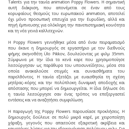
Talents για την ταινία animation Poppy Flowers. Η σημαντική
αυτή διάκριση, που απονέμεται σε έναν από τους
κορυφαίους θεσμούς του ευρωπαϊκού animation, αποτελεί
όχι μόνο προσωπική επιτυχία για την Ευρυδίκη, αλλά και
πηγή έμπνευσης για ολόκληρη την πανεπιστημιακή κοινότητα
και τη νέα γενιά καλλιτεχνών.
Η Poppy Flowers γεννήθηκε μέσα από έναν πειραματισμό
που έκανε η δημιουργός σε εργαστήριο με τον διεθνούς
φήμης σκηνοθέτη Ülo Pikkov, δουλεύοντας με φιλμ 35mm.
Σύμφωνα με την ίδια τα κενά καρε που χρησιμοποίησε
λειτούργησαν ως παράθυρα του υποσυνείδητου, μέσα στα
οποία ανακαλούσε στιγμές και συναισθήματα του
παρελθόντος. Η ταινία εξετάζει με ευαισθησία τη σχέση
μητέρας–κόρης και την πολύπλοκη δυναμική αποδοχής και
απόστασης που μπορεί να δημιουργείται. Η ίδια δήλωσε ότι
η ταινία λειτούργησε σαν ένας τρόπος να επεξεργαστεί
εντάσεις και να αναζητήσει συμφιλίωση.
Η παραγωγή της Poppy Flowers παρουσίασε προκλήσεις. Η
δημιουργός δούλευε σε πολύ μικρά καρέ, με χειροποίητη
χάραξη, γεγονός που απαιτούσε εξαιρετική ακρίβεια και
καινοτόμες λύσεις για την εξοικονόμηση πολύτιμου φιλμ. Για